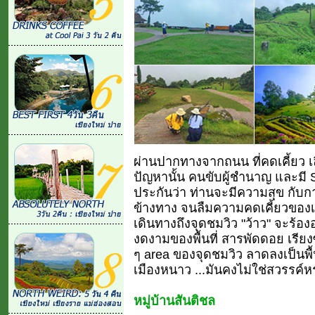
ผ่านปากทางจากถนน ที่คดเคี้ยว เลี
ปัญหานั้น คนขับผู้ชำนาญ และมี Sk
ประกันว่า ท่านจะมีความสุข ก
ข้างทาง จนลืมความคดเคี้ยวของเส
เดินทางถึงจุดชมวิว "ว้าว" จะร้
งดงามของพื้นที่ สารพัดดอย เรียงซ
ๆ area ของจุดชมวิว ลาดลงเป็นพ
เมืองหนาว ...มันคงไม่ใช่สวรรค์หรอ
หมู่บ้านสันติชล