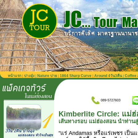
หน้าแรก
ปางอุ๋ง
Nature ปาย
1864 Sharp Curve
Around 4วัน3คืน
Coffee 
|
|
|
|
|
089-5727603
Kimberlite Circle: แม่ฮ
เส้นทางรอบ แม่ฮ่องสอน นำท่านสู่พื
"แร่ Andamas หรือแร่เพชร เป็นแร