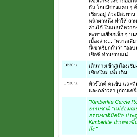
แข็งแกร่งให้ขาดออกจ
กัน โดยมีช่องแคบ ๆ คั
เชี่ยวอยู่ ด้วยมีสะพา
หน้าผาหนึ่ง ทำให้ สา
ล่างได้ ในแบบที่หวาดๆ.
สะพานเชือกเล็ก ๆ บนช
เบื้องล่าง... "หวาดเสีย
นี้เขาเรียกกันว่า "ออ
เชื่อซิ ท่านชอบแน่.
16:30 น.
เดินทางเข้าสู่เมืองเช
เชียงใหม่ เพิ่มเติม..
17:30 น.
ทัวร์ไกด์ คนขับ และที
และกล่าวลา (ก่อนเครื่
"Kimberlite Cercle Ro
ธรรมชาติ "แม่ฮ่องสอน"
ธรรมชาติมิดชิด ประดุจ
Kimberlite นำเพชรขึ้
ถึง "