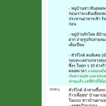
- หมู่บ้านชาวจีนอพย
ก่อนเราจะเดินเยี่ยมชม
ประทานอาหารเช้า ร้
ก่อน
- หมู่บ้านรักไทย มีบ้า
ฝาก ถ่ายรูปกับสายหมอ
เต็มเปี่ยม
- ทัวร์ไกด์ คนพิเศษ (
รอบทะเลสาบกลางหุบเขา
ซึ่งๆ ในทุก ๆ 10 ย่าง
ตลอดเวลา
แน่นอนมัน
กับความสุข และประสบ
ท่านแล้ว.เจซีทัวร์ก็ต้อ
10:00 น.
ทัวร์ไกด์ นำท่านขึ้นร
ก้าวเพื่อสุข" บ้านผาบ
ในแบบ ชาวบ้านผาบ่อ
- จุดชมวิวผาบ่อง