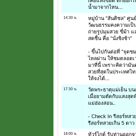
เคยแห้งขอด ตักออกไป ก
น้ำมาจากไหน...
14:30 น.
หมู่บ้าน "สันติชล" ศู
วัฒนธรรมคงความเป็น 
ถ่ายรูปมุมสวย ขี่ม้
สดชื่น คือ "นั่งชิงช้า"
- ขึ้นไปกันต่อที่ "จ
ไหลผ่าน ให้ชมตลอดเวลา
มาที่นี้ เพราะคิดว่าม
สวยที่สุดในประเทศไทย
ให้จงได้...
17:30 น.
วัดพระธาตุแม่เย็น บ
เมื่อยามตัดกับแสงสุดท
แม่ฮ่องสอน..
- Check In รีสอร์ทสว
รีสอร์ทสวยเกิน 5 ดาว
18:00 น.
ทัวร์ไกด์ รับท่านออก