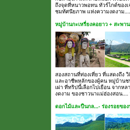
ถึงจุดที่หนาวพอทน ทัวร์ไกด์ของเจ
ชมทัศนียภาพ แห่งความงดงาม...
หมู่บ้านกะเหรี่ยงคอยาว + สะพานข้
สองสถานที่ท่องเที่ยว ที่แสดงถึง ว
และอาชีพหลักของผู้คน หมู่บ้านช
เผ่า ที่ทริปนี้เลือกไปเยือน จาก
งดงาม ของชาวนาแม่ฮ่องสอน.... "เ
ดอกไม้และปืนกล...- ร่องรอยของ