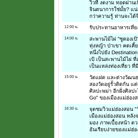
วิวที่ งดงาม ทอดผ่าน
จินตนาการใช่มั้ย? แ
กว่าความรู้ ท่านจะได
12:00 น.
รับประทานอาหารเที่ย
14:00 น.
สะพานไม้ไผ่ "ซูตองเป
ทุ่งหญ้า ป่าเขา คดเค
หนึ่งไปยัง Destinatio
เป้ เป็นสะพานไม้ไผ่ ที
เป็นแหล่งท่องเที่ยว ที
15:00 น.
วัดแฝด และต่างวัฒนธรร
สองวัดอยู่รั้วติดกัน แต
ศิลปะพม่า อีกฝั่งศิลป
Go" ของเมืองแม่ฮ่องส
16:30 น.
จุดชมวิวแม่ฮ่องสอน "
เมืองแม่ฮ่องสอน หลั
มอง ภาพเบื้องหน้า ดว
อันเรียบง่ายของแม่ฮ