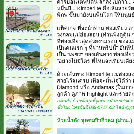
คาร์บอนใต้พื้นดิน ลึกลงไปกว่า..
หมื่นปี... Kimberlite คือเส้นสายว
พิภพ ขึ้นมายังบนพื้นโลก ให้มนุษ
แพ็คเกจ ที่จะนำท่าน ท่องเที่ยว ต
วงกลมแม่ฮ่องสอน (ท่านฟังดูคุ้น ๆ
ที่ท่องเที่ยวสุดสวยงามรอบ ของแม
เป็นคนแรก ๆ ที่ผ่านทริปนี้" อัน
เป็น "เพชร" ของเส้นทาง ท่องเที่ย
"อย่างไม่มีใคร ที่ไหนจะเทียบเคียง
ด้วยเส้นทาง Kimberlite แม่ฮ่องสอ
สวยไว้จนครบ เพื่อจะมั่นใจได้ว่
Diamond หรือ Andamas (ในภาษา
ลูกค้า ดูภาพ Highlight และรายละเ
แม่นยำ ด้วยข้อมูลที่ถูกต้อง ฝ่าย detail 
ชั่วโมง โทรทันที 089-5727603 ไลน์ @jct
ห้วยน้ำดัง จุดชมวิวกิ่วลม (ผ่าน..)