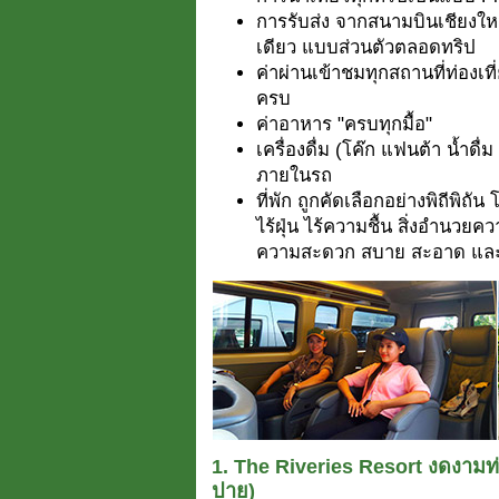
การรับส่ง จากสนามบินเชียงใหม
เดียว แบบส่วนตัวตลอดทริป
ค่าผ่านเข้าชมทุกสถานที่ท่อง
ครบ
ค่าอาหาร "ครบทุกมื้อ"
เครื่องดื่ม (โค๊ก แฟนต้า น้ำด
ภายในรถ
ที่พัก ถูกคัดเลือกอย่างพิถีพิถ
ไร้ฝุ่น ไร้ความชื้น สิ่งอำนวยคว
ความสะดวก สบาย สะอาด และภูมิใ
1. The Riveries Resort งดงามท่
ปาย)