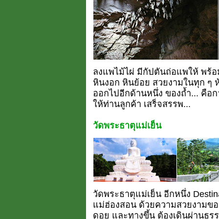
ลงแพไม้ไผ่ มีกัปตันถ่อแพให้ พร้อมเ
หินงอก หินย้อย สวยงามในทุก ๆ ห้
ออกไปอีกด้านหนึ่ง ของถ้ำ... คือก
ให้ท่านลูกค้า เสร็จสรรพ...
วัดพระธาตุแม่เย็น
วัดพระธาตุแม่เย็น อีกหนึ่ง Desti
แม่ฮ่องสอน ด้วยความสวยงามของวั
ดอย และทางขึ้น ต้องเดินผ่านธร