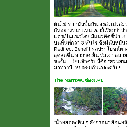
ต้นไม้ หากมันขึ้นกันเองสะเปะสะป
กันอย่างหนาแน่น เขาก็เรียกว่าป่าท
แถวเป็นแนวโดยมีแนวคิดชี้นำ เขาก
บนพื้นที่กว่า 3 พันไร่ ซึ่งมีนับห
Redirect Benefit ผลประโยชน์ทางอ
สุดสดชื่น อากาศเย็น ร่มเงา สบา
ซะงั้น... ใช่แล้วครับนี้คือ "สวนส
มาทางนี้, หยุดชมกันเถอะครับ!
The Narrow..ช่องแคบ
"น้ำหยดลงหิน ๆ ยังกร่อน" ย้อนหล