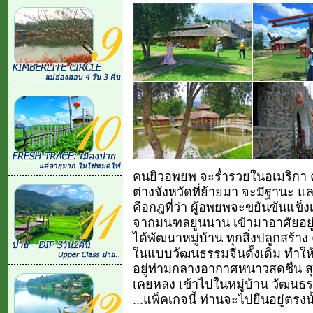
คนยิวอพยพ จะร่ำรวยในอเมริกา 
ต่างจังหวัดที่ย้ายมา จะมีฐานะ และ
คือกฎที่ว่า ผู้อพยพจะขยันขันแข็ง
จากมนฑลยูนนาน เข้ามาอาศัยอยู่บ
ได้พัฒนาหมู่บ้าน ทุกสิ่งปลูกสร้า
ในแบบวัฒนธรรมจีนดั้งเดิม ทำให
อยู่ท่ามกลางอากาศหนาวสดชื่น สุ
เคยหลง เข้าไปในหมู่บ้าน วัฒนธรร
...แพ็คเกจนี้ ท่านจะไปยืนอยู่ตรงนั้