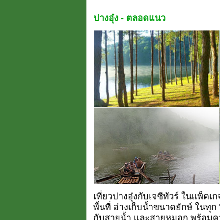
ปางอุ๋ง - ตลอดแนว
เที่ยวปางอุ๋งกับเจซีทัวร์ ในแพ็คเ
พื้นที่ อ่างเก็บน้ำขนาดยักษ์ ในทุ
กับสายน้ำ และสายหมอก พร้อมควา