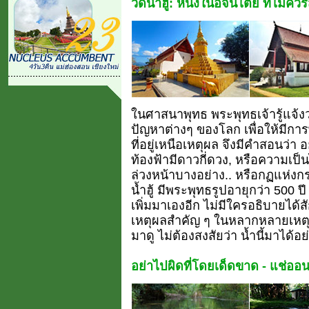
วัดน้ำฮู: หนึ่งในอจินไตย ที่ไม่คว
ในศาสนาพุทธ พระพุทธเจ้ารู้แจ้งว
ปัญหาต่างๆ ของโลก เพื่อให้มีการพั
ที่อยู่เหนือเหตุผล จึงมีคำสอนว่า 
ท้องฟ้ามีดาวกี่ดวง, หรือความเป็
ล่วงหน้าบางอย่าง.. หรือกฏแห่งกรร
น้ำฮู้ มีพระพุทธรูปอายุกว่า 500 ป
เพิ่มมาเองอีก ไม่มีใครอธิบายได้สั
เหตุผลสำคัญ ๆ ในหลากหลายเหตุ ที่เ
มาดู ไม่ต้องสงสัยว่า น้ำนี้มาได้อ
อย่าไปผิดที่โดยเด็ดขาด - แช่ออ