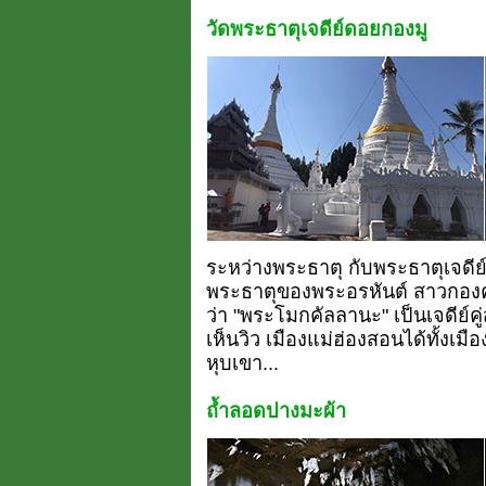
วัดพระธาตุเจดีย์ดอยกองมู
ระหว่างพระธาตุ กับพระธาตุเจดีย์
พระธาตุของพระอรหันต์ สาวกองค
ว่า "พระโมกคัลลานะ" เป็นเจดีย์
เห็นวิว เมืองแม่ฮ่องสอนได้ทั้งเมื
หุบเขา...
ถ้ำลอดปางมะผ้า