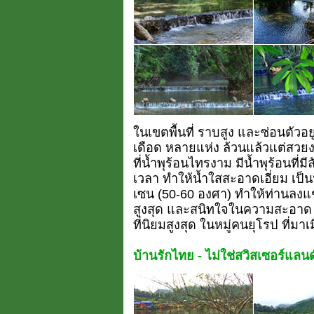
ในเขตพื้นที่ ราบสูง และซ่อนตัวอย
เดือด หลายแห่ง ล้วนแล้วแต่สวย
ที่น้ำพุร้อนไทรงาม มีน้ำพุร้อนท
เวลา ทำให้น้ำใสสะอาดเอี่ยม เป็นน
เซน (50-60 องศา) ทำให้ท่านลงแช
สูงสุด และสนิทใจในความสะอาด ขอ
ที่นิยมสูงสุด ในหมู่คนยุโรป ที่มาเ
บ้านรักไทย - ไม่ใช่สวิสเซอร์แลนด