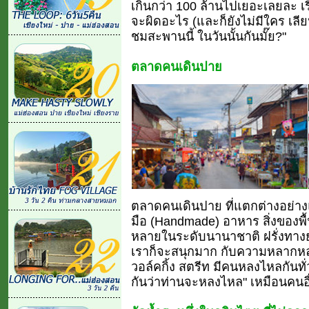
เกินกว่า 100 ล้านไปเยอะเลยละ เ
จะผิดอะไร (และก็ยังไม่มีใคร เลีย
ชมสะพานนี้ ในวันนั้นกันมั๊ย?"
ตลาดคนเดินปาย
ตลาดคนเดินปาย ที่แตกต่างอย่าง
มือ (Handmade) อาหาร สิ่งของพ
หลายในระดับนานาชาติ ฝรั่งทา
เราก็จะสนุกมาก กับความหลากหลาย
วอล์คกิ้ง สตรีท มีคนหลงไหลกันทั่ว
กันว่าท่านจะหลงไหล" เหมือนคนอื่