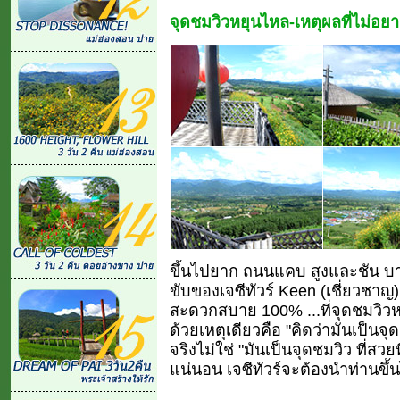
จุดชมวิวหยุนไหล-เหตุผลที่ไม่อย
ขึ้นไปยาก ถนนแคบ สูงและชัน บาง
ขับของเจซีทัวร์ Keen (เชี่ยวชาญ
สะดวกสบาย 100% ...ที่จุดชมวิวหย
ด้วยเหตุเดียวคือ "คิดว่ามันเป็นจ
จริงไม่ใช่ "มันเป็นจุดชมวิว ที่สว
แน่นอน เจซีทัวร์จะต้องนำท่านขึ้นไ