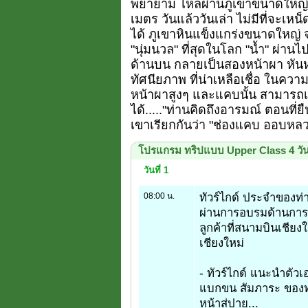
พยายาม ไหลผ่านภูเขาขนาดใหญ่ 
เมตร วันแล้ววันเล่า ไม่มีที่จะเหน
ได้ ภูเขาหินแข็งแกร่งขนาดใหญ่ จ
"นุ่มนวล" ที่สุดในโลก "น้ำ" ผ่าน
ด้านบน กลายเป็นสองหน้าผา หัน
ทัศนียภาพ ที่น่าเหลือเชื่อ ในควา
หน้าผาสูงๆ และแคบนั้น สามารถเ
ได้....."ท่านคิดถึงอารมณ์ ตอนที่ย
เขาเรียกกันว่า "ช่องแคบ ออบหลว
โปรแกรม ทริปแบบ Upper Class 4 วัน 3
วันที่ 1
08:00 น.
ทัวร์ไกด์ ประจำของท
ผ่านการอบรมด้านการบ
ลูกค้าที่สนามบินเชียง
เชียงใหม่
- ทัวร์ไกด์ แนะนำตัว
แบกขน สัมภาระ ของท่า
หน้าสู่ปาย...