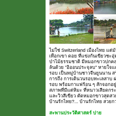
ไม่ใช่ Switzerland เมืองไทย แต่ม
เทือกเขา ดอย ที่แข่งกันเขียวชะอุ่
ป่าไม้ธรรมชาติ มีหมอกขาวปกคลุ
ล้นด้วย "อิออนประจุลบ" หายใจแต
รอบ เป็นหมู่บ้านชาวจีนยูนนาน ส
การถึง การเดินวนรอบทะเลสาบ ผ
รอบ พร้อมกาแฟร้อน ๆ สักจอกอยู่ในม
สภาพที่มีแต่หิมะ ที่หนาวเสียดกระดู
และวิวสีเขียว ตัดหมอกขาวสุดสวย
บ้านรักไทย?... บ้านรักไทย สวยก
สะพานประวัติศาสตร์ ปาย